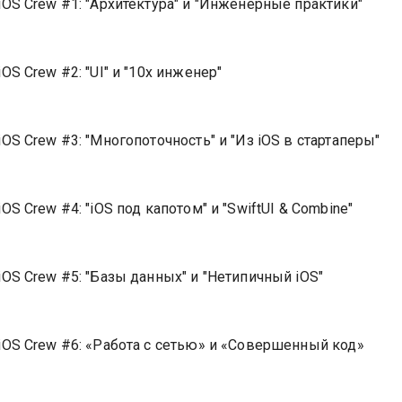
iOS Crew #1: "Архитектура" и "Инженерные практики"
OS Crew #2: "UI" и "10х инженер"
OS Crew #3: "Многопоточность" и "Из iOS в стартаперы"
OS Crew #4: "iOS под капотом" и "SwiftUI & Combine"
iOS Crew #5: "Базы данных" и "Нетипичный iOS"
iOS Crew #6: «Работа с сетью» и «Совершенный код»