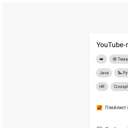
YouTube-
👑
🤓 Тем
Java
🐍 Py
HR
Crossp
Плейлист 