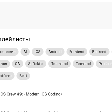
плейлисты
атические
AI
iOS
Android
Frontend
Backend
thon
QA
Softskills
Teamlead
Techlead
Product
latform
Best
iOS Crew #9: «Modern iOS Coding»