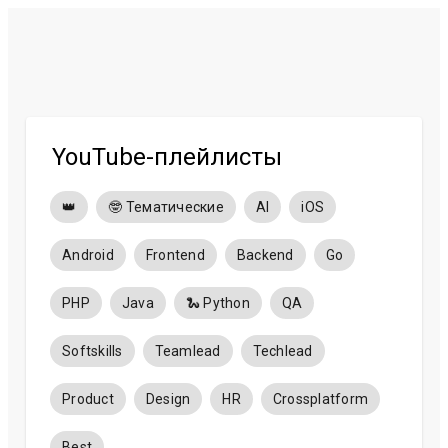
YouTube-плейлисты
👑
🤓 Тематические
AI
iOS
Android
Frontend
Backend
Go
PHP
Java
🐍 Python
QA
Softskills
Teamlead
Techlead
Product
Design
HR
Crossplatform
Best