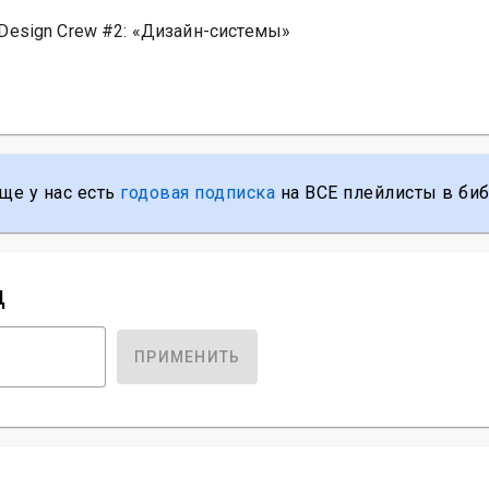
Design Crew #2: «Дизайн-системы»
ще у нас есть
годовая подписка
на ВСЕ плейлисты в биб
д
ПРИМЕНИТЬ