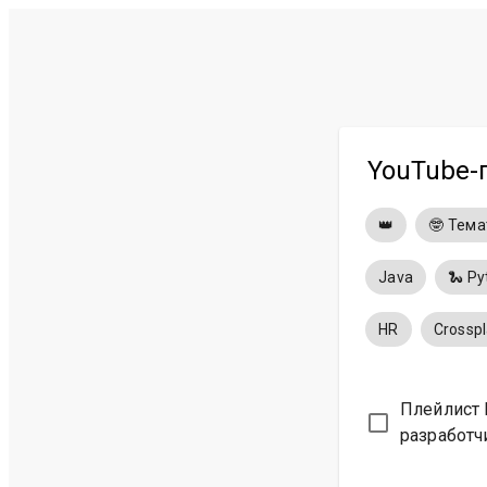
YouTube-
👑
🤓 Тем
Java
🐍 Py
HR
Crossp
Плейлист 
разработч