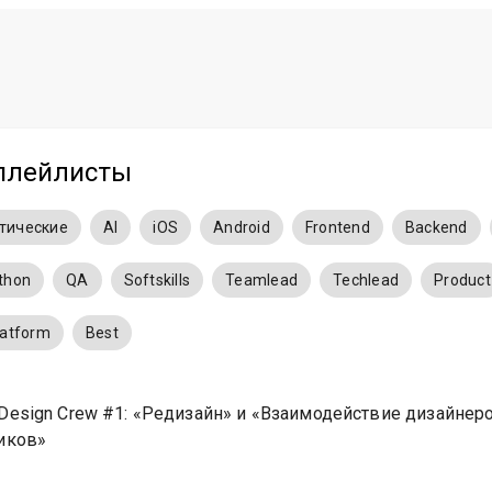
плейлисты
атические
AI
iOS
Android
Frontend
Backend
thon
QA
Softskills
Teamlead
Techlead
Product
latform
Best
Design Crew #1: «Редизайн» и «Взаимодействие дизайнер
иков»