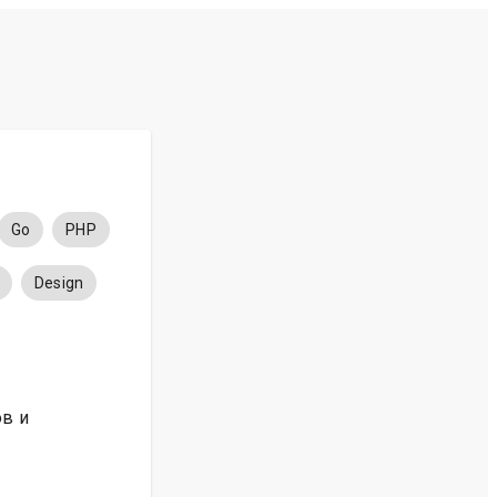
Go
PHP
Design
ов и