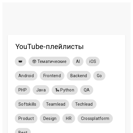
YouTube-плейлисты
👑
🤓 Тематические
AI
iOS
Android
Frontend
Backend
Go
PHP
Java
🐍 Python
QA
Softskills
Teamlead
Techlead
Product
Design
HR
Crossplatform
Best